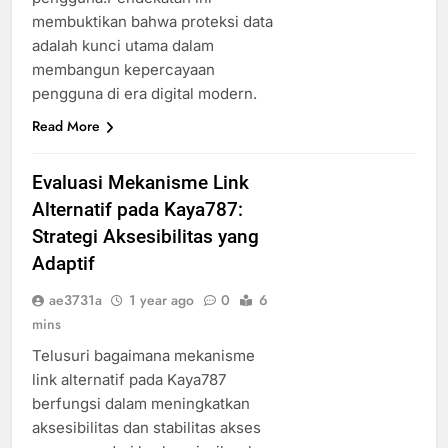
membuktikan bahwa proteksi data
adalah kunci utama dalam
membangun kepercayaan
pengguna di era digital modern.
Read More
Evaluasi Mekanisme Link
Alternatif pada Kaya787:
Strategi Aksesibilitas yang
Adaptif
ae3731a
1 year ago
0
6
mins
Telusuri bagaimana mekanisme
link alternatif pada Kaya787
berfungsi dalam meningkatkan
aksesibilitas dan stabilitas akses