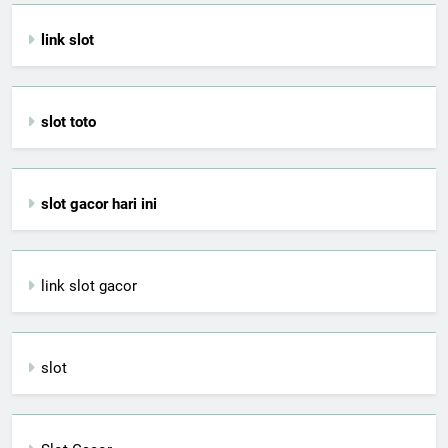
link slot
slot toto
slot gacor hari ini
link slot gacor
slot