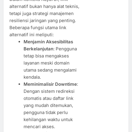
alternatif bukan hanya alat teknis,
tetapi juga strategi manajemen
resiliensi jaringan yang penting.
Beberapa fungsi utama link
alternatif ini meliputi:
Menjamin Aksesibilitas
Berkelanjutan
: Pengguna
tetap bisa mengakses
layanan meski domain
utama sedang mengalami
kendala.
Meminimalisir Downtime
:
Dengan sistem redireksi
otomatis atau daftar link
yang mudah ditemukan,
pengguna tidak perlu
kehilangan waktu untuk
mencari akses.