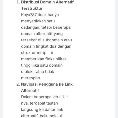
Distribusi Domain Alternatif
Terstruktur
Kaya787 tidak hanya
menyediakan satu
cadangan, tetapi beberapa
domain alternatif yang
tersebar di subdomain atau
domain tingkat dua dengan
struktur mirip. Ini
memberikan fleksibilitas
tinggi jika satu domain
diblokir atau tidak
merespon.
Navigasi Pengguna ke Link
Alternatif
Dalam beberapa versi UI-
nya, terdapat tautan
langsung ke daftar link
alternatif, baik melalui