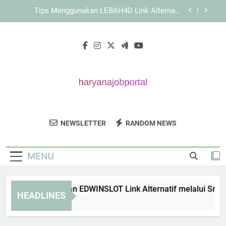
Skip
Cara Mengatasi Halaman KAYA787 Alternatif
to
yang Terus Memuat
content
Panduan Menemukan KAYA787 Alternatif yang
Mudah Diakses
Cara Menggunakan EDWINSLOT Link Alternatif
melalui Smartphone dengan Lebih Praktis dan
Aman
Tips Menggunakan LEBAH4D Link Alternatif
melalui Browser Mobile
Cara Mengatasi Halaman KAYA787 Alternatif
yang Terus Memuat
Haryana Job
Temukan Informasi Lowongan Kerja Di
Panduan Menemukan KAYA787 Alternatif yang
NEWSLETTER
RANDOM NEWS
Portal
Mudah Diakses
Haryana Di Haryana Job Portal.
MENU
ra Menggunakan EDWINSLOT Link Alternatif melalui Smartph
HEADLINES
Weeks Ago