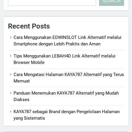
SEARCH
Recent Posts
Cara Menggunakan EDWINSLOT Link Alternatif melalui
Smartphone dengan Lebih Praktis dan Aman
Tips Menggunakan LEBAH4D Link Alternatif melalui
Browser Mobile
Cara Mengatasi Halaman KAYA787 Alternatif yang Terus
Memuat
Panduan Menemukan KAYA787 Alternatif yang Mudah
Diakses
KAYA787 sebagai Brand dengan Pengelolaan Halaman
yang Sistematis