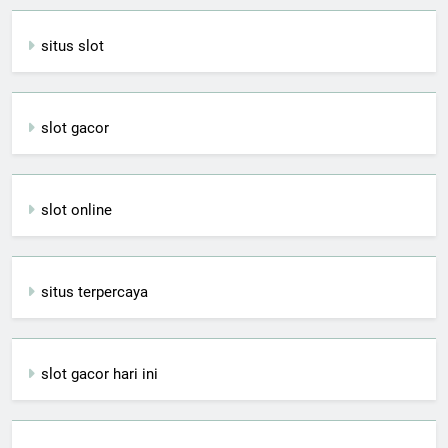
situs slot
slot gacor
slot online
situs terpercaya
slot gacor hari ini