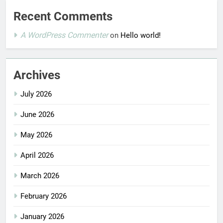
Recent Comments
A WordPress Commenter
on
Hello world!
Archives
July 2026
June 2026
May 2026
April 2026
March 2026
February 2026
January 2026