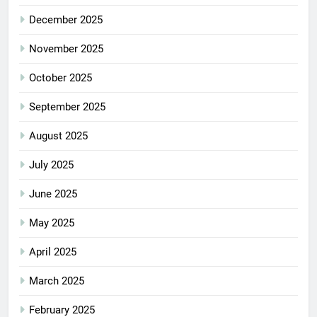
December 2025
November 2025
October 2025
September 2025
August 2025
July 2025
June 2025
May 2025
April 2025
March 2025
February 2025