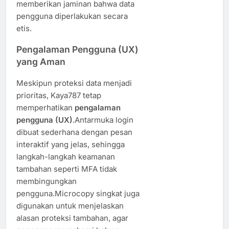
memberikan jaminan bahwa data
pengguna diperlakukan secara
etis.
Pengalaman Pengguna (UX)
yang Aman
Meskipun proteksi data menjadi
prioritas, Kaya787 tetap
memperhatikan
pengalaman
pengguna (UX)
.Antarmuka login
dibuat sederhana dengan pesan
interaktif yang jelas, sehingga
langkah-langkah keamanan
tambahan seperti MFA tidak
membingungkan
pengguna.Microcopy singkat juga
digunakan untuk menjelaskan
alasan proteksi tambahan, agar