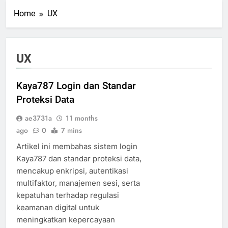
Home
UX
UX
Kaya787 Login dan Standar
Proteksi Data
ae3731a
11 months
ago
0
7 mins
Artikel ini membahas sistem login
Kaya787 dan standar proteksi data,
mencakup enkripsi, autentikasi
multifaktor, manajemen sesi, serta
kepatuhan terhadap regulasi
keamanan digital untuk
meningkatkan kepercayaan