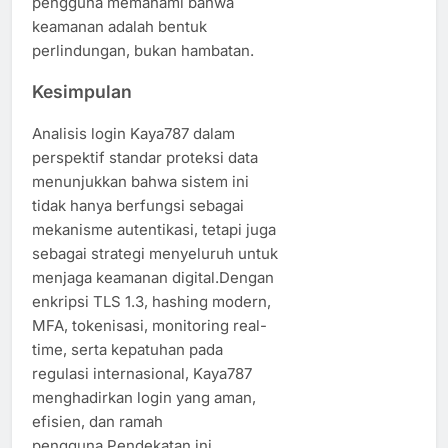
pengguna memahami bahwa
keamanan adalah bentuk
perlindungan, bukan hambatan.
Kesimpulan
Analisis login Kaya787 dalam
perspektif standar proteksi data
menunjukkan bahwa sistem ini
tidak hanya berfungsi sebagai
mekanisme autentikasi, tetapi juga
sebagai strategi menyeluruh untuk
menjaga keamanan digital.Dengan
enkripsi TLS 1.3, hashing modern,
MFA, tokenisasi, monitoring real-
time, serta kepatuhan pada
regulasi internasional, Kaya787
menghadirkan login yang aman,
efisien, dan ramah
pengguna.Pendekatan ini