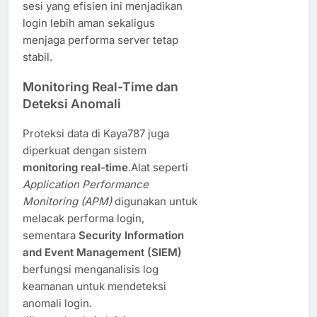
sesi yang efisien ini menjadikan
login lebih aman sekaligus
menjaga performa server tetap
stabil.
Monitoring Real-Time dan
Deteksi Anomali
Proteksi data di Kaya787 juga
diperkuat dengan sistem
monitoring real-time
.Alat seperti
Application Performance
Monitoring (APM)
digunakan untuk
melacak performa login,
sementara
Security Information
and Event Management (SIEM)
berfungsi menganalisis log
keamanan untuk mendeteksi
anomali login.