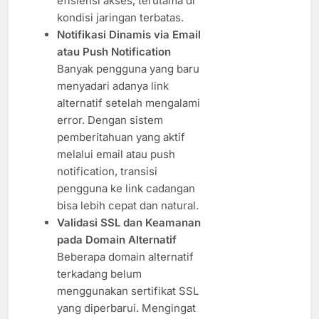
efisiensi akses, terutama di
kondisi jaringan terbatas.
Notifikasi Dinamis via Email
atau Push Notification
Banyak pengguna yang baru
menyadari adanya link
alternatif setelah mengalami
error. Dengan sistem
pemberitahuan yang aktif
melalui email atau push
notification, transisi
pengguna ke link cadangan
bisa lebih cepat dan natural.
Validasi SSL dan Keamanan
pada Domain Alternatif
Beberapa domain alternatif
terkadang belum
menggunakan sertifikat SSL
yang diperbarui. Mengingat