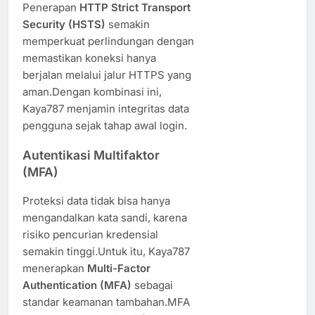
Penerapan
HTTP Strict Transport
Security (HSTS)
semakin
memperkuat perlindungan dengan
memastikan koneksi hanya
berjalan melalui jalur HTTPS yang
aman.Dengan kombinasi ini,
Kaya787 menjamin integritas data
pengguna sejak tahap awal login.
Autentikasi Multifaktor
(MFA)
Proteksi data tidak bisa hanya
mengandalkan kata sandi, karena
risiko pencurian kredensial
semakin tinggi.Untuk itu, Kaya787
menerapkan
Multi-Factor
Authentication (MFA)
sebagai
standar keamanan tambahan.MFA