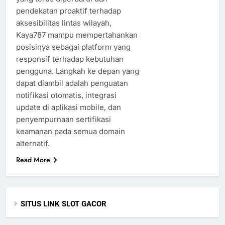
pendekatan proaktif terhadap
aksesibilitas lintas wilayah,
Kaya787 mampu mempertahankan
posisinya sebagai platform yang
responsif terhadap kebutuhan
pengguna. Langkah ke depan yang
dapat diambil adalah penguatan
notifikasi otomatis, integrasi
update di aplikasi mobile, dan
penyempurnaan sertifikasi
keamanan pada semua domain
alternatif.
Read More
SITUS LINK SLOT GACOR