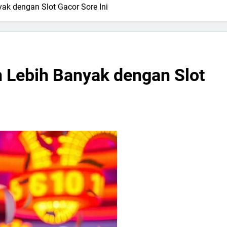
k dengan Slot Gacor Sore Ini
Lebih Banyak dengan Slot