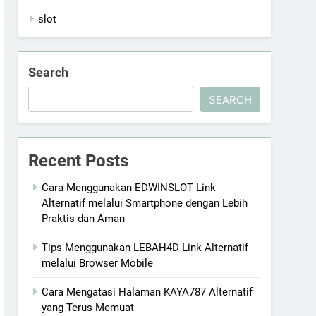
slot
Search
SEARCH
Recent Posts
Cara Menggunakan EDWINSLOT Link
Alternatif melalui Smartphone dengan Lebih
Praktis dan Aman
Tips Menggunakan LEBAH4D Link Alternatif
melalui Browser Mobile
Cara Mengatasi Halaman KAYA787 Alternatif
yang Terus Memuat