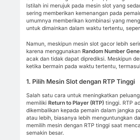
Istilah ini merujuk pada mesin slot yang seda
sering memberikan kemenangan pada pemain d
umumnya memberikan kombinasi yang mengun
untuk dimainkan dalam waktu tertentu, sepert
Namun, meskipun mesin slot gacor lebih ser
karena menggunakan
Random Number Gener
acak dan tidak dapat diprediksi. Meskipun d
ketika bermain pada waktu tertentu, termasuk
1. Pilih Mesin Slot dengan RTP Tinggi
Salah satu cara untuk meningkatkan peluan
memiliki
Return to Player (RTP)
tinggi. RTP a
dikembalikan kepada pemain dalam jangka pa
atau lebih, biasanya lebih menguntungkan d
memilih mesin dengan RTP tinggi saat menc
semakin besar.