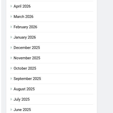
April 2026
March 2026
February 2026
January 2026
December 2025
November 2025
October 2025
September 2025
August 2025
July 2025
June 2025