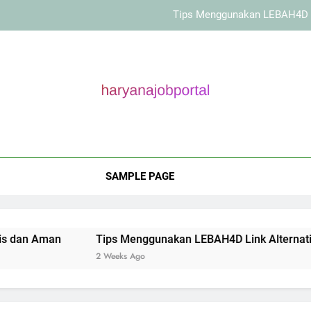
Tips Menggunakan LEBAH4D Li
Cara Mengatasi Halaman K
Panduan Menemukan KAY
Cara Menggunakan EDWINSLOT Link Alternatif melalui Smar
yana Job Portal
Tips Menggunakan LEBAH4D Li
nformasi Lowongan Kerja Di Haryana Di Haryana Job Portal.
Cara Mengatasi Halaman K
SAMPLE PAGE
Panduan Menemukan KAY
Tips Menggunakan LEBAH4D Link Alternatif melalui Brows
2 Weeks Ago