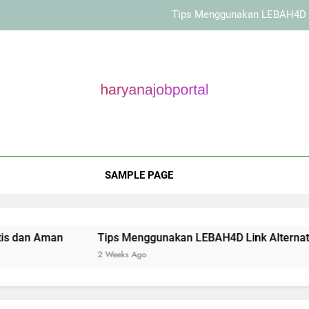
Tips Menggunakan LEBAH4D Li
Cara Mengatasi Halaman K
Panduan Menemukan KAY
Cara Menggunakan EDWINSLOT Link Alternatif melalui Smar
yana Job Portal
Tips Menggunakan LEBAH4D Li
nformasi Lowongan Kerja Di Haryana Di Haryana Job Portal.
Cara Mengatasi Halaman K
SAMPLE PAGE
Panduan Menemukan KAY
n
Tips Menggunakan LEBAH4D Link Alternatif melalui Br
2 Weeks Ago