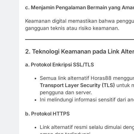
c. Menjamin Pengalaman Bermain yang Ama
Keamanan digital memastikan bahwa penggu
gangguan teknis atau risiko keamanan.
2. Teknologi Keamanan pada Link Alte
a. Protokol Enkripsi SSL/TLS
Semua link alternatif Horas88 menggu
Transport Layer Security (TLS)
untuk m
pengguna dan server.
Ini melindungi informasi sensitif dari 
b. Protokol HTTPS
Link alternatif resmi selalu dimulai de