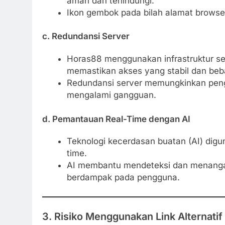
aman dan terlindungi.
Ikon gembok pada bilah alamat browser
c. Redundansi Server
Horas88 menggunakan infrastruktur ser
memastikan akses yang stabil dan be
Redundansi server memungkinkan peng
mengalami gangguan.
d. Pemantauan Real-Time dengan AI
Teknologi kecerdasan buatan (AI) digu
time.
AI membantu mendeteksi dan menanga
berdampak pada pengguna.
3. Risiko Menggunakan Link Alternatif