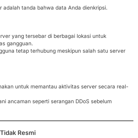
 adalah tanda bahwa data Anda dienkripsi.
ver yang tersebar di berbagai lokasi untuk
bas gangguan.
guna tetap terhubung meskipun salah satu server
nakan untuk memantau aktivitas server secara real-
ni ancaman seperti serangan DDoS sebelum
 Tidak Resmi