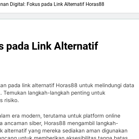
an Digital: Fokus pada Link Alternatif Horas88
 pada Link Alternatif
an pada link alternatif Horas88 untuk melindungi data
 Temukan langkah-langkah penting untuk
risiko.
lam era modern, terutama untuk platform online
a ancaman siber, Horas88 mengambil langkah-
nk alternatif yang mereka sediakan aman digunakan
irancang untuk memberikan aksesibilitas tanpa batas,