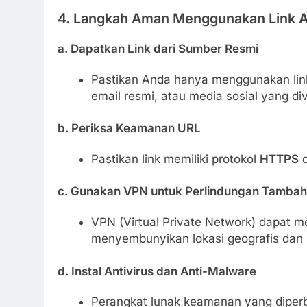
4. Langkah Aman Menggunakan Link Al
a. Dapatkan Link dari Sumber Resmi
Pastikan Anda hanya menggunakan link
email resmi, atau media sosial yang dive
b. Periksa Keamanan URL
Pastikan link memiliki protokol
HTTPS
d
c. Gunakan VPN untuk Perlindungan Tamba
VPN (Virtual Private Network) dapat 
menyembunyikan lokasi geografis dan 
d. Instal Antivirus dan Anti-Malware
Perangkat lunak keamanan yang diperba