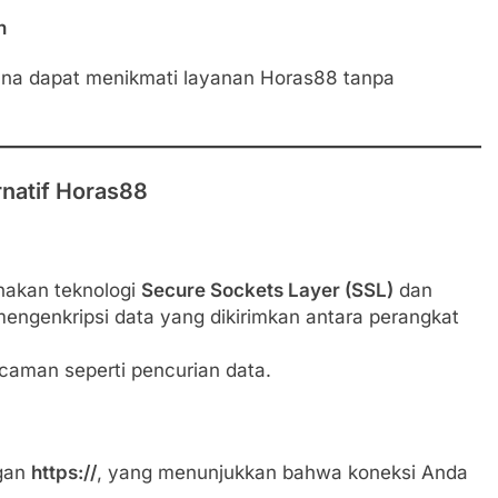
n
na dapat menikmati layanan Horas88 tanpa
rnatif Horas88
nakan teknologi
Secure Sockets Layer (SSL)
dan
engenkripsi data yang dikirimkan antara perangkat
ancaman seperti pencurian data.
ngan
https://
, yang menunjukkan bahwa koneksi Anda