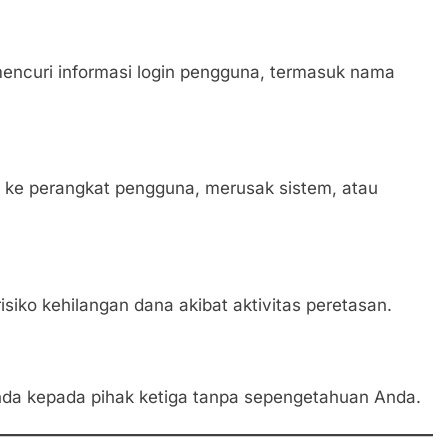
 mencuri informasi login pengguna, termasuk nama
e ke perangkat pengguna, merusak sistem, atau
isiko kehilangan dana akibat aktivitas peretasan.
nda kepada pihak ketiga tanpa sepengetahuan Anda.