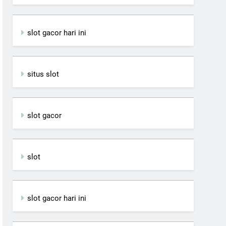
slot gacor hari ini
situs slot
slot gacor
slot
slot gacor hari ini