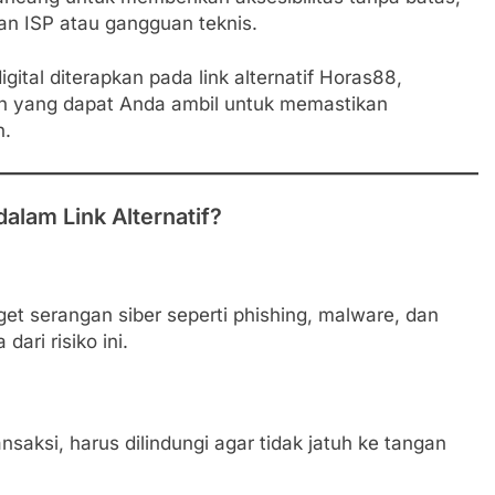
an ISP atau gangguan teknis.
tal diterapkan pada link alternatif Horas88,
ah yang dapat Anda ambil untuk memastikan
n.
alam Link Alternatif?
get serangan siber seperti phishing, malware, dan
ari risiko ini.
ansaksi, harus dilindungi agar tidak jatuh ke tangan