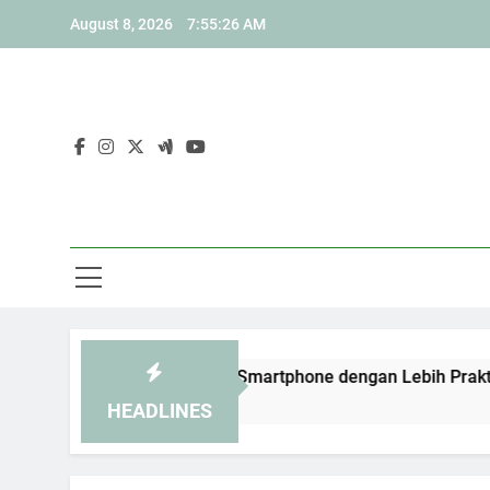
Skip
August 8, 2026
7:55:27 AM
to
content
Har
Temukan I
ternatif melalui Smartphone dengan Lebih Praktis dan Ama
HEADLINES