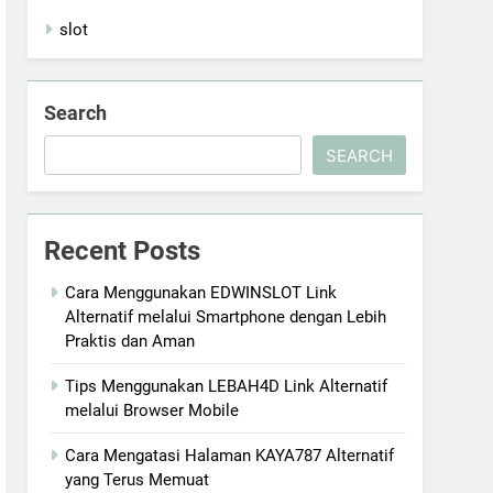
slot
Search
SEARCH
Recent Posts
Cara Menggunakan EDWINSLOT Link
Alternatif melalui Smartphone dengan Lebih
Praktis dan Aman
Tips Menggunakan LEBAH4D Link Alternatif
melalui Browser Mobile
Cara Mengatasi Halaman KAYA787 Alternatif
yang Terus Memuat