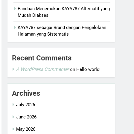
Panduan Menemukan KAYA787 Alternatif yang
Mudah Diakses
KAYA787 sebagai Brand dengan Pengelolaan
Halaman yang Sistematis
Recent Comments
A WordPress Commenter
on
Hello world!
Archives
July 2026
June 2026
May 2026