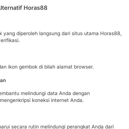
ternatif Horas88
 yang diperoleh langsung dari situs utama Horas88,
rifikasi.
an ikon gembok di bilah alamat browser.
han
membantu melindungi data Anda dengan
mengenkripsi koneksi internet Anda.
rui secara rutin melindungi perangkat Anda dari