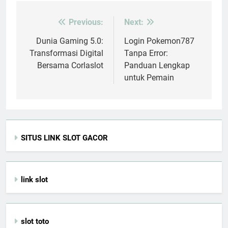
Previous:
Next:
Post
navigation
Dunia Gaming 5.0:
Login Pokemon787
Transformasi Digital
Tanpa Error:
Bersama Corlaslot
Panduan Lengkap
untuk Pemain
SITUS LINK SLOT GACOR
link slot
slot toto