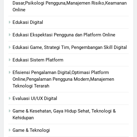
Dasar,Psikologi Pengguna,Manajemen Risiko,Keamanan
Online
Edukasi Digital
Edukasi Ekspektasi Pengguna dan Platform Online
Edukasi Game, Strategi Tim, Pengembangan Skill Digital
Edukasi Sistem Platform
Efisiensi Pengalaman Digital,Optimasi Platform
Online,Pengalaman Pengguna Modern,Manajemen
Teknologi Terarah
Evaluasi UI/UX Digital
Game & Kesehatan, Gaya Hidup Sehat, Teknologi &
Kehidupan
Game & Teknologi