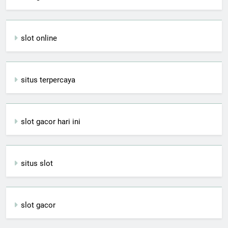
slot online
situs terpercaya
slot gacor hari ini
situs slot
slot gacor