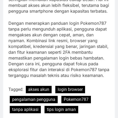
membuat akses akun lebih fleksibel, terutama bagi
pengguna smartphone dengan kapasitas terbatas.
Dengan menerapkan panduan login Pokemon787
tanpa perlu mengunduh aplikasi, pengguna dapat
mengakses akun dengan cepat, aman, dan
nyaman. Kombinasi link resmi, browser yang
kompatibel, kredensial yang benar, jaringan stabil,
dan fitur keamanan seperti 2FA membantu
memastikan pengalaman login bebas hambatan.
Dengan cara ini, pengguna dapat fokus pada
eksplorasi fitur dan interaksi di Pokemon787 tanpa
terganggu masalah teknis atau risiko keamanan.
Tagged:
akses akun
login browser
pengalaman pengguna
Pokemon787
tanpa aplikasi
tips login aman