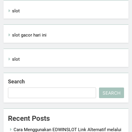
slot
slot gacor hari ini
slot
Search
SEARCH
Recent Posts
Cara Menggunakan EDWINSLOT Link Alternatif melalui