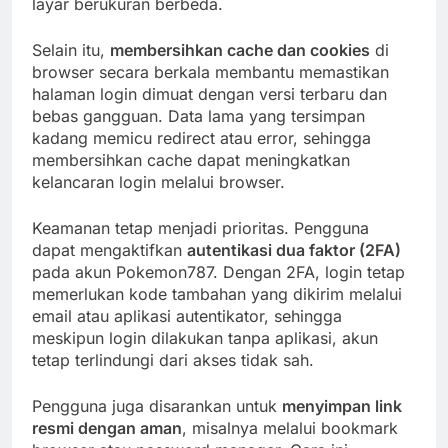
layar berukuran berbeda.
Selain itu,
membersihkan cache dan cookies
di
browser secara berkala membantu memastikan
halaman login dimuat dengan versi terbaru dan
bebas gangguan. Data lama yang tersimpan
kadang memicu redirect atau error, sehingga
membersihkan cache dapat meningkatkan
kelancaran login melalui browser.
Keamanan tetap menjadi prioritas. Pengguna
dapat mengaktifkan
autentikasi dua faktor (2FA)
pada akun Pokemon787. Dengan 2FA, login tetap
memerlukan kode tambahan yang dikirim melalui
email atau aplikasi autentikator, sehingga
meskipun login dilakukan tanpa aplikasi, akun
tetap terlindungi dari akses tidak sah.
Pengguna juga disarankan untuk
menyimpan link
resmi dengan aman
, misalnya melalui bookmark