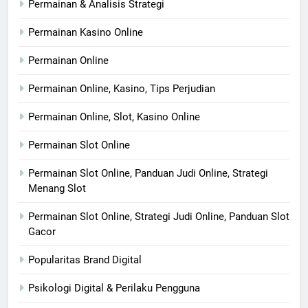
Permainan & Analisis Strategi
Permainan Kasino Online
Permainan Online
Permainan Online, Kasino, Tips Perjudian
Permainan Online, Slot, Kasino Online
Permainan Slot Online
Permainan Slot Online, Panduan Judi Online, Strategi
Menang Slot
Permainan Slot Online, Strategi Judi Online, Panduan Slot
Gacor
Popularitas Brand Digital
Psikologi Digital & Perilaku Pengguna