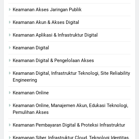
Keamanan Akses Jaringan Publik
Keamanan Akun & Akses Digital
Keamanan Aplikasi & Infrastruktur Digital
Keamanan Digital
Keamanan Digital & Pengelolaan Akses
Keamanan Digital, Infrastruktur Teknologi, Site Reliability
Engineering
Keamanan Online
Keamanan Online, Manajemen Akun, Edukasi Teknologi,
Pemulihan Akses
Keamanan Pembayaran Digital & Proteksi Infrastruktur
Keamanan Siber, Infrastruktur Cloud, Teknologi Identitas,