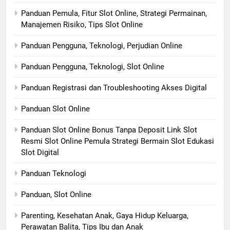
Panduan Pemula, Fitur Slot Online, Strategi Permainan,
Manajemen Risiko, Tips Slot Online
Panduan Pengguna, Teknologi, Perjudian Online
Panduan Pengguna, Teknologi, Slot Online
Panduan Registrasi dan Troubleshooting Akses Digital
Panduan Slot Online
Panduan Slot Online Bonus Tanpa Deposit Link Slot
Resmi Slot Online Pemula Strategi Bermain Slot Edukasi
Slot Digital
Panduan Teknologi
Panduan, Slot Online
Parenting, Kesehatan Anak, Gaya Hidup Keluarga,
Perawatan Balita, Tips Ibu dan Anak