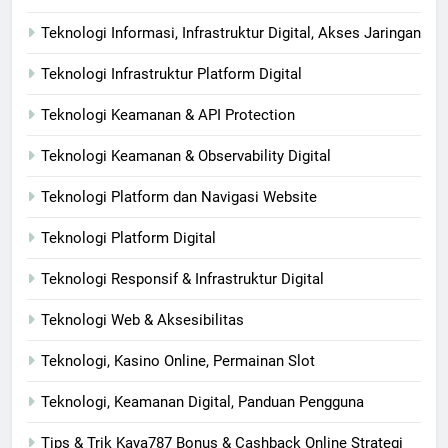
Teknologi Informasi, Infrastruktur Digital, Akses Jaringan
Teknologi Infrastruktur Platform Digital
Teknologi Keamanan & API Protection
Teknologi Keamanan & Observability Digital
Teknologi Platform dan Navigasi Website
Teknologi Platform Digital
Teknologi Responsif & Infrastruktur Digital
Teknologi Web & Aksesibilitas
Teknologi, Kasino Online, Permainan Slot
Teknologi, Keamanan Digital, Panduan Pengguna
Tips & Trik Kaya787 Bonus & Cashback Online Strategi