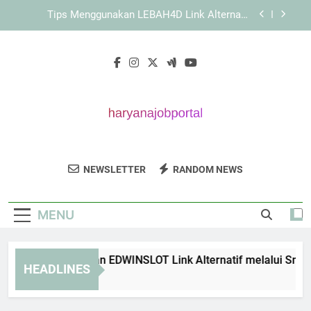
Skip
Cara Mengatasi Halaman KAYA787 Alternatif
to
yang Terus Memuat
content
Panduan Menemukan KAYA787 Alternatif yang
Mudah Diakses
Cara Menggunakan EDWINSLOT Link Alternatif
melalui Smartphone dengan Lebih Praktis dan
Aman
Tips Menggunakan LEBAH4D Link Alternatif
melalui Browser Mobile
Cara Mengatasi Halaman KAYA787 Alternatif
yang Terus Memuat
Haryana Job
Temukan Informasi Lowongan Kerja Di
Panduan Menemukan KAYA787 Alternatif yang
NEWSLETTER
RANDOM NEWS
Portal
Mudah Diakses
Haryana Di Haryana Job Portal.
MENU
ra Menggunakan EDWINSLOT Link Alternatif melalui Smartph
HEADLINES
Weeks Ago