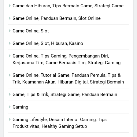
Game dan Hiburan, Tips Bermain Game, Strategi Game
Game Online, Panduan Bermain, Slot Online
Game Online, Slot
Game Online, Slot, Hiburan, Kasino
Game Online, Tips Gaming, Pengembangan Diri,
Kerjasama Tim, Game Berbasis Tim, Strategi Gaming
Game Online, Tutorial Game, Panduan Pemula, Tips &
Trik, Keamanan Akun, Hiburan Digital, Strategi Bermain
Game, Tips & Trik, Strategi Game, Panduan Bermain
Gaming
Gaming Lifestyle, Desain Interior Gaming, Tips
Produktivitas, Healthy Gaming Setup