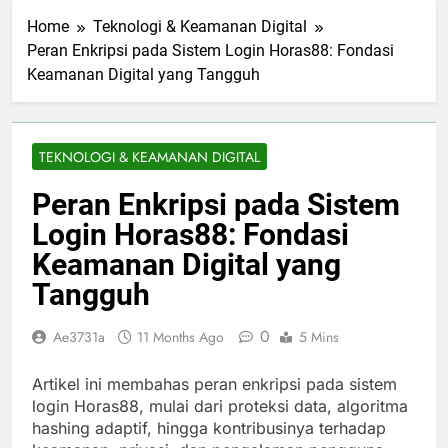
Home
Teknologi & Keamanan Digital
Peran Enkripsi pada Sistem Login Horas88: Fondasi
Keamanan Digital yang Tangguh
TEKNOLOGI & KEAMANAN DIGITAL
Peran Enkripsi pada Sistem
Login Horas88: Fondasi
Keamanan Digital yang
Tangguh
0
Ae3731a
11 Months Ago
5 Mins
Artikel ini membahas peran enkripsi pada sistem
login Horas88, mulai dari proteksi data, algoritma
hashing adaptif, hingga kontribusinya terhadap