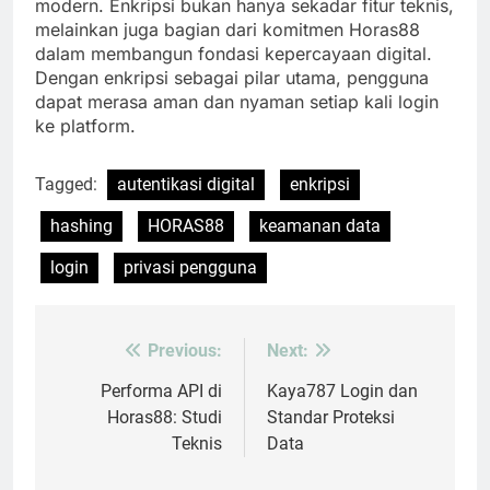
modern. Enkripsi bukan hanya sekadar fitur teknis,
melainkan juga bagian dari komitmen Horas88
dalam membangun fondasi kepercayaan digital.
Dengan enkripsi sebagai pilar utama, pengguna
dapat merasa aman dan nyaman setiap kali login
ke platform.
Tagged:
autentikasi digital
enkripsi
hashing
HORAS88
keamanan data
login
privasi pengguna
Previous:
Next:
Post
navigation
Performa API di
Kaya787 Login dan
Horas88: Studi
Standar Proteksi
Teknis
Data