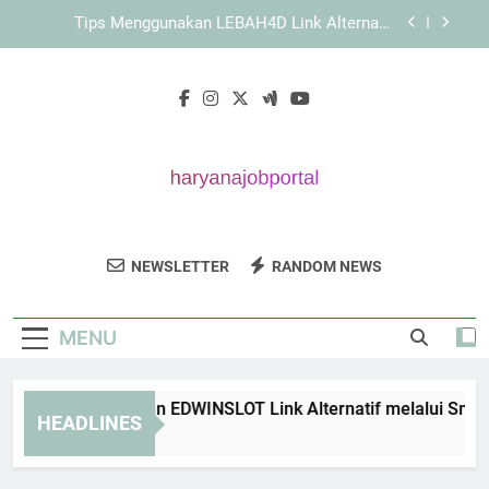
Skip
Cara Mengatasi Halaman KAYA787 Alternatif
to
yang Terus Memuat
content
Panduan Menemukan KAYA787 Alternatif yang
Mudah Diakses
Cara Menggunakan EDWINSLOT Link Alternatif
melalui Smartphone dengan Lebih Praktis dan
Aman
Tips Menggunakan LEBAH4D Link Alternatif
melalui Browser Mobile
Cara Mengatasi Halaman KAYA787 Alternatif
yang Terus Memuat
Haryana Job
Temukan Informasi Lowongan Kerja Di
Panduan Menemukan KAYA787 Alternatif yang
NEWSLETTER
RANDOM NEWS
Portal
Mudah Diakses
Haryana Di Haryana Job Portal.
MENU
ara Menggunakan EDWINSLOT Link Alternatif melalui Smartp
HEADLINES
 Weeks Ago