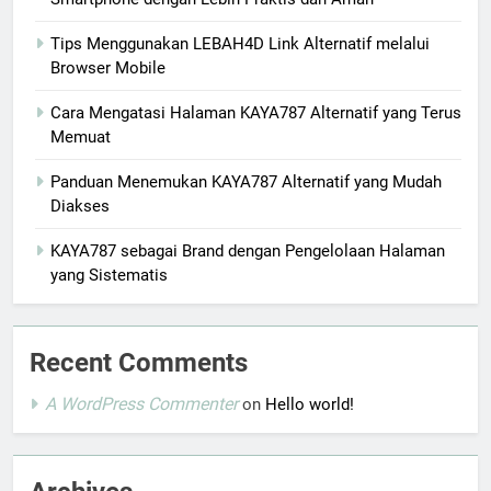
Tips Menggunakan LEBAH4D Link Alternatif melalui
Browser Mobile
Cara Mengatasi Halaman KAYA787 Alternatif yang Terus
Memuat
Panduan Menemukan KAYA787 Alternatif yang Mudah
Diakses
KAYA787 sebagai Brand dengan Pengelolaan Halaman
yang Sistematis
Recent Comments
A WordPress Commenter
on
Hello world!