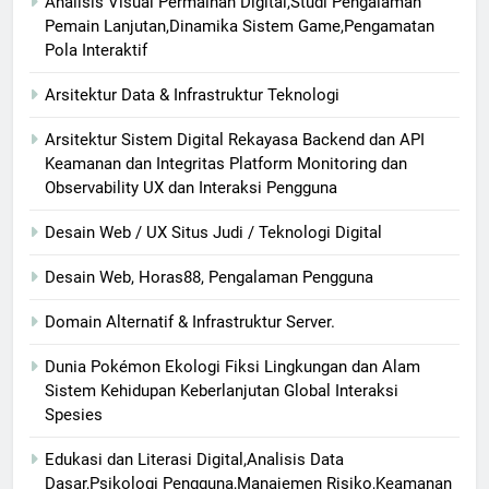
Analisis Visual Permainan Digital,Studi Pengalaman
Pemain Lanjutan,Dinamika Sistem Game,Pengamatan
Pola Interaktif
Arsitektur Data & Infrastruktur Teknologi
Arsitektur Sistem Digital Rekayasa Backend dan API
Keamanan dan Integritas Platform Monitoring dan
Observability UX dan Interaksi Pengguna
Desain Web / UX Situs Judi / Teknologi Digital
Desain Web, Horas88, Pengalaman Pengguna
Domain Alternatif & Infrastruktur Server.
Dunia Pokémon Ekologi Fiksi Lingkungan dan Alam
Sistem Kehidupan Keberlanjutan Global Interaksi
Spesies
Edukasi dan Literasi Digital,Analisis Data
Dasar,Psikologi Pengguna,Manajemen Risiko,Keamanan