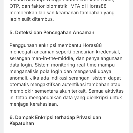
OTP, dan faktor biometrik, MFA di Horas88
memberikan lapisan keamanan tambahan yang
lebih sulit ditembus.
5. Deteksi dan Pencegahan Ancaman
Penggunaan enkripsi membantu Horas88
mencegah ancaman seperti pencurian kredensial,
serangan man-in-the-middle, dan penyalahgunaan
data login. Sistem monitoring real-time mampu
menganalisis pola login dan mengenali upaya
anomali. Jika ada indikasi serangan, sistem dapat
otomatis mengaktifkan autentikasi tambahan atau
memblokir sementara akun terkait. Semua aktivitas
ini tetap mengandalkan data yang dienkripsi untuk
menjaga kerahasiaan.
6. Dampak Enkripsi terhadap Privasi dan
Kepatuhan