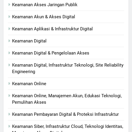
Keamanan Akses Jaringan Publik
Keamanan Akun & Akses Digital
Keamanan Aplikasi & Infrastruktur Digital
Keamanan Digital
Keamanan Digital & Pengelolaan Akses
Keamanan Digital, Infrastruktur Teknologi, Site Reliability
Engineering
Keamanan Online
Keamanan Online, Manajemen Akun, Edukasi Teknologi,
Pemulihan Akses
Keamanan Pembayaran Digital & Proteksi Infrastruktur
Keamanan Siber, Infrastruktur Cloud, Teknologi Identitas,