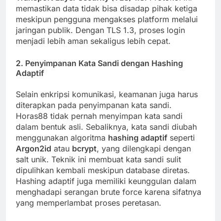
memastikan data tidak bisa disadap pihak ketiga
meskipun pengguna mengakses platform melalui
jaringan publik. Dengan TLS 1.3, proses login
menjadi lebih aman sekaligus lebih cepat.
2. Penyimpanan Kata Sandi dengan Hashing
Adaptif
Selain enkripsi komunikasi, keamanan juga harus
diterapkan pada penyimpanan kata sandi.
Horas88 tidak pernah menyimpan kata sandi
dalam bentuk asli. Sebaliknya, kata sandi diubah
menggunakan algoritma
hashing adaptif
seperti
Argon2id
atau
bcrypt
, yang dilengkapi dengan
salt unik. Teknik ini membuat kata sandi sulit
dipulihkan kembali meskipun database diretas.
Hashing adaptif juga memiliki keunggulan dalam
menghadapi serangan brute force karena sifatnya
yang memperlambat proses peretasan.