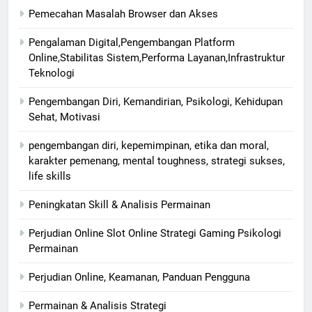
Pemecahan Masalah Browser dan Akses
Pengalaman Digital,Pengembangan Platform
Online,Stabilitas Sistem,Performa Layanan,Infrastruktur
Teknologi
Pengembangan Diri, Kemandirian, Psikologi, Kehidupan
Sehat, Motivasi
pengembangan diri, kepemimpinan, etika dan moral,
karakter pemenang, mental toughness, strategi sukses,
life skills
Peningkatan Skill & Analisis Permainan
Perjudian Online Slot Online Strategi Gaming Psikologi
Permainan
Perjudian Online, Keamanan, Panduan Pengguna
Permainan & Analisis Strategi