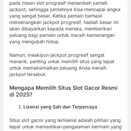
pada mesin slot progresif menambah jumlah
jackpot, sehingga jumlahnya bisa mencapai angka
yang sangat besar. Ketika pemain berhasil
memenangkan jackpot progresif, hadiah besar ini
akan dibayarkan kepada mereka, memberikan
peluang bagi pemain untuk meraih kemenangan
yang mengubah hidup.
Namun, meskipun jackpot progresif sangat
menarik, penting untuk memilih situs yang tepat
untuk memaksimalkan peluang Anda meraih
jackpot tersebut.
Mengapa Memilih Situs Slot Gacor Resmi
di 2025?
Lisensi yang Sah dan Terpercaya
Situs slot gacor yang terlisensi adalah pilihan yang
tepat untuk memastikan pengalaman bermain yang