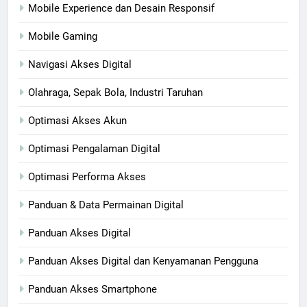
Mobile Experience dan Desain Responsif
Mobile Gaming
Navigasi Akses Digital
Olahraga, Sepak Bola, Industri Taruhan
Optimasi Akses Akun
Optimasi Pengalaman Digital
Optimasi Performa Akses
Panduan & Data Permainan Digital
Panduan Akses Digital
Panduan Akses Digital dan Kenyamanan Pengguna
Panduan Akses Smartphone