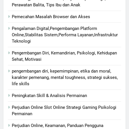
Perawatan Balita, Tips Ibu dan Anak
Pemecahan Masalah Browser dan Akses
Pengalaman Digital,Pengembangan Platform
Online,Stabilitas Sistem,Performa Layanan,Infrastruktur
Teknologi
Pengembangan Diri, Kemandirian, Psikologi, Kehidupan
Sehat, Motivasi
pengembangan diri, kepemimpinan, etika dan moral,
karakter pemenang, mental toughness, strategi sukses,
life skills
Peningkatan Skill & Analisis Permainan
Perjudian Online Slot Online Strategi Gaming Psikologi
Permainan
Perjudian Online, Keamanan, Panduan Pengguna