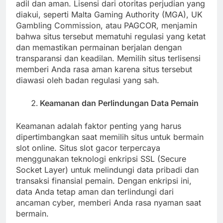
adil dan aman. Lisensi dari otoritas perjudian yang
diakui, seperti Malta Gaming Authority (MGA), UK
Gambling Commission, atau PAGCOR, menjamin
bahwa situs tersebut mematuhi regulasi yang ketat
dan memastikan permainan berjalan dengan
transparansi dan keadilan. Memilih situs terlisensi
memberi Anda rasa aman karena situs tersebut
diawasi oleh badan regulasi yang sah.
Keamanan dan Perlindungan Data Pemain
Keamanan adalah faktor penting yang harus
dipertimbangkan saat memilih situs untuk bermain
slot online. Situs slot gacor terpercaya
menggunakan teknologi enkripsi SSL (Secure
Socket Layer) untuk melindungi data pribadi dan
transaksi finansial pemain. Dengan enkripsi ini,
data Anda tetap aman dan terlindungi dari
ancaman cyber, memberi Anda rasa nyaman saat
bermain.