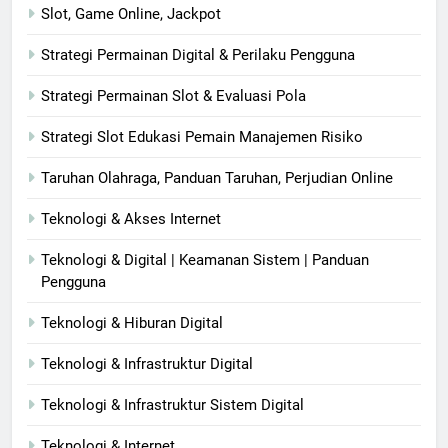
Slot, Game Online, Jackpot
Strategi Permainan Digital & Perilaku Pengguna
Strategi Permainan Slot & Evaluasi Pola
Strategi Slot Edukasi Pemain Manajemen Risiko
Taruhan Olahraga, Panduan Taruhan, Perjudian Online
Teknologi & Akses Internet
Teknologi & Digital | Keamanan Sistem | Panduan
Pengguna
Teknologi & Hiburan Digital
Teknologi & Infrastruktur Digital
Teknologi & Infrastruktur Sistem Digital
Teknologi & Internet