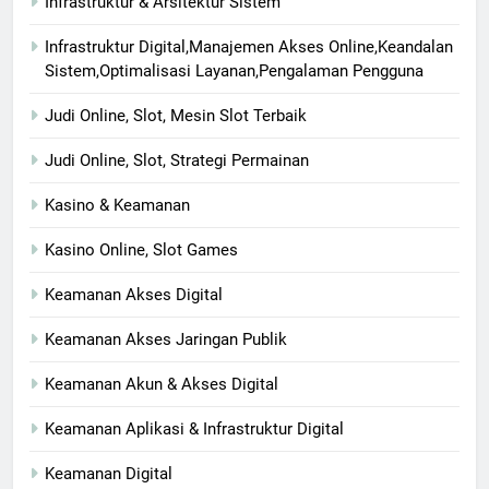
Infrastruktur & Arsitektur Sistem
Infrastruktur Digital,Manajemen Akses Online,Keandalan
Sistem,Optimalisasi Layanan,Pengalaman Pengguna
Judi Online, Slot, Mesin Slot Terbaik
Judi Online, Slot, Strategi Permainan
Kasino & Keamanan
Kasino Online, Slot Games
Keamanan Akses Digital
Keamanan Akses Jaringan Publik
Keamanan Akun & Akses Digital
Keamanan Aplikasi & Infrastruktur Digital
Keamanan Digital