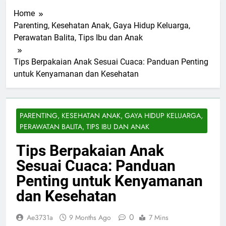
Home
Parenting, Kesehatan Anak, Gaya Hidup Keluarga,
Perawatan Balita, Tips Ibu dan Anak
Tips Berpakaian Anak Sesuai Cuaca: Panduan Penting
untuk Kenyamanan dan Kesehatan
PARENTING, KESEHATAN ANAK, GAYA HIDUP KELUARGA,
PERAWATAN BALITA, TIPS IBU DAN ANAK
Tips Berpakaian Anak
Sesuai Cuaca: Panduan
Penting untuk Kenyamanan
dan Kesehatan
0
Ae3731a
9 Months Ago
7 Mins