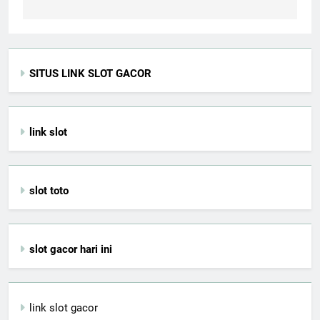
SITUS LINK SLOT GACOR
link slot
slot toto
slot gacor hari ini
link slot gacor