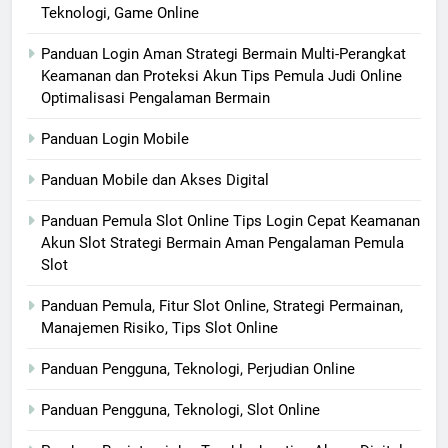
Teknologi, Game Online
Panduan Login Aman Strategi Bermain Multi-Perangkat
Keamanan dan Proteksi Akun Tips Pemula Judi Online
Optimalisasi Pengalaman Bermain
Panduan Login Mobile
Panduan Mobile dan Akses Digital
Panduan Pemula Slot Online Tips Login Cepat Keamanan
Akun Slot Strategi Bermain Aman Pengalaman Pemula
Slot
Panduan Pemula, Fitur Slot Online, Strategi Permainan,
Manajemen Risiko, Tips Slot Online
Panduan Pengguna, Teknologi, Perjudian Online
Panduan Pengguna, Teknologi, Slot Online