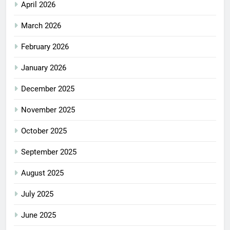
April 2026
March 2026
February 2026
January 2026
December 2025
November 2025
October 2025
September 2025
August 2025
July 2025
June 2025