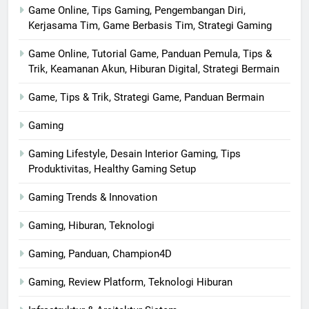
Game Online, Tips Gaming, Pengembangan Diri,
Kerjasama Tim, Game Berbasis Tim, Strategi Gaming
Game Online, Tutorial Game, Panduan Pemula, Tips &
Trik, Keamanan Akun, Hiburan Digital, Strategi Bermain
Game, Tips & Trik, Strategi Game, Panduan Bermain
Gaming
Gaming Lifestyle, Desain Interior Gaming, Tips
Produktivitas, Healthy Gaming Setup
Gaming Trends & Innovation
Gaming, Hiburan, Teknologi
Gaming, Panduan, Champion4D
Gaming, Review Platform, Teknologi Hiburan