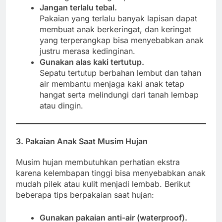
Jangan terlalu tebal.
Pakaian yang terlalu banyak lapisan dapat
membuat anak berkeringat, dan keringat
yang terperangkap bisa menyebabkan anak
justru merasa kedinginan.
Gunakan alas kaki tertutup.
Sepatu tertutup berbahan lembut dan tahan
air membantu menjaga kaki anak tetap
hangat serta melindungi dari tanah lembap
atau dingin.
3. Pakaian Anak Saat Musim Hujan
Musim hujan membutuhkan perhatian ekstra
karena kelembapan tinggi bisa menyebabkan anak
mudah pilek atau kulit menjadi lembab. Berikut
beberapa tips berpakaian saat hujan:
Gunakan pakaian anti-air (waterproof).