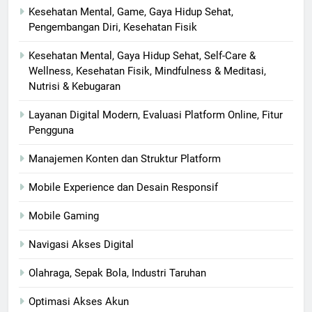
Kesehatan Mental, Game, Gaya Hidup Sehat,
Pengembangan Diri, Kesehatan Fisik
Kesehatan Mental, Gaya Hidup Sehat, Self-Care &
Wellness, Kesehatan Fisik, Mindfulness & Meditasi,
Nutrisi & Kebugaran
Layanan Digital Modern, Evaluasi Platform Online, Fitur
Pengguna
Manajemen Konten dan Struktur Platform
Mobile Experience dan Desain Responsif
Mobile Gaming
Navigasi Akses Digital
Olahraga, Sepak Bola, Industri Taruhan
Optimasi Akses Akun