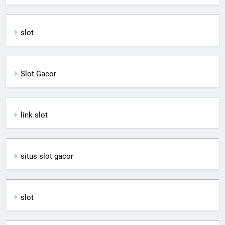
slot
Slot Gacor
link slot
situs slot gacor
slot