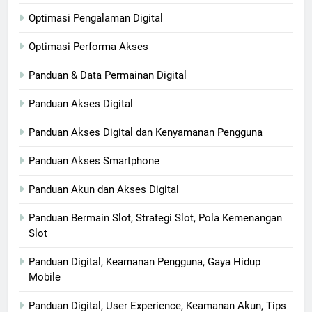
Optimasi Pengalaman Digital
Optimasi Performa Akses
Panduan & Data Permainan Digital
Panduan Akses Digital
Panduan Akses Digital dan Kenyamanan Pengguna
Panduan Akses Smartphone
Panduan Akun dan Akses Digital
Panduan Bermain Slot, Strategi Slot, Pola Kemenangan
Slot
Panduan Digital, Keamanan Pengguna, Gaya Hidup
Mobile
Panduan Digital, User Experience, Keamanan Akun, Tips