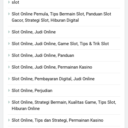
slot
Slot Online Pemula, Tips Bermain Slot, Panduan Slot
Gacor, Strategi Slot, Hiburan Digital
Slot Online, Judi Online
Slot Online, Judi Online, Game Slot, Tips & Trik Slot
Slot Online, Judi Online, Panduan
Slot Online, Judi Online, Permainan Kasino
Slot Online, Pembayaran Digital, Judi Online
Slot Online, Perjudian
Slot Online, Strategi Bermain, Kualitas Game, Tips Slot,
Hiburan Online
Slot Online, Tips dan Strategi, Permainan Kasino