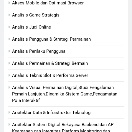
Akses Mobile dan Optimasi Browser
Analisis Game Strategis
Analisis Judi Online
Analisis Pengguna & Strategi Permainan
Analisis Perilaku Pengguna
Analisis Permainan & Strategi Bermain
Analisis Teknis Slot & Performa Server
Analisis Visual Permainan Digital,Studi Pengalaman
Pemain Lanjutan,Dinamika Sistem Game,Pengamatan
Pola Interaktif
Arsitektur Data & Infrastruktur Teknologi
Arsitektur Sistem Digital Rekayasa Backend dan API
Keamanan dan Integritas Platform Monitoring dan