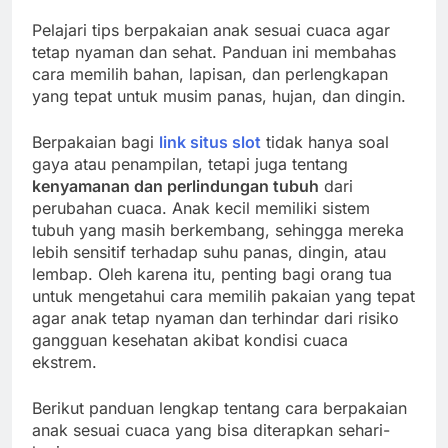
Pelajari tips berpakaian anak sesuai cuaca agar
tetap nyaman dan sehat. Panduan ini membahas
cara memilih bahan, lapisan, dan perlengkapan
yang tepat untuk musim panas, hujan, dan dingin.
Berpakaian bagi
link situs slot
tidak hanya soal
gaya atau penampilan, tetapi juga tentang
kenyamanan dan perlindungan tubuh
dari
perubahan cuaca. Anak kecil memiliki sistem
tubuh yang masih berkembang, sehingga mereka
lebih sensitif terhadap suhu panas, dingin, atau
lembap. Oleh karena itu, penting bagi orang tua
untuk mengetahui cara memilih pakaian yang tepat
agar anak tetap nyaman dan terhindar dari risiko
gangguan kesehatan akibat kondisi cuaca
ekstrem.
Berikut panduan lengkap tentang cara berpakaian
anak sesuai cuaca yang bisa diterapkan sehari-