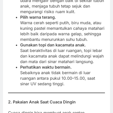
udara mengalir dengan baik di sekitar tubuh
anak, menjaga tubuh tetap sejuk dan
mengurangi risiko ruam kulit.
Pilih warna terang.
Warna cerah seperti putih, biru muda, atau
kuning pastel memantulkan cahaya matahari
lebih baik daripada warna gelap, sehingga
membantu menurunkan suhu tubuh.
Gunakan topi dan kacamata anak.
Saat beraktivitas di luar ruangan, topi lebar
dan kacamata anak dapat melindungi wajah
dan mata dari sinar matahari langsung.
Perhatikan waktu bermain.
Sebaiknya anak tidak bermain di luar
ruangan antara pukul 10.00–15.00, saat
sinar UV sedang tinggi.
2. Pakaian Anak Saat Cuaca Dingin
Cuaca dingin bisa membuat anak rentan