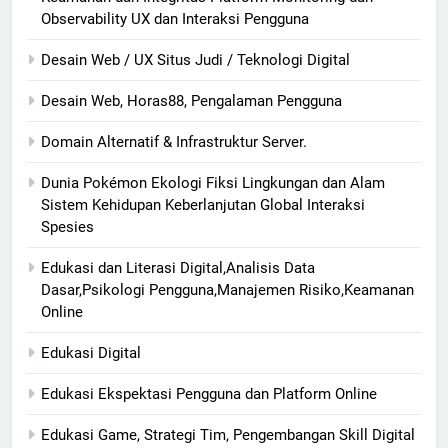
Observability UX dan Interaksi Pengguna
Desain Web / UX Situs Judi / Teknologi Digital
Desain Web, Horas88, Pengalaman Pengguna
Domain Alternatif & Infrastruktur Server.
Dunia Pokémon Ekologi Fiksi Lingkungan dan Alam
Sistem Kehidupan Keberlanjutan Global Interaksi
Spesies
Edukasi dan Literasi Digital,Analisis Data
Dasar,Psikologi Pengguna,Manajemen Risiko,Keamanan
Online
Edukasi Digital
Edukasi Ekspektasi Pengguna dan Platform Online
Edukasi Game, Strategi Tim, Pengembangan Skill Digital