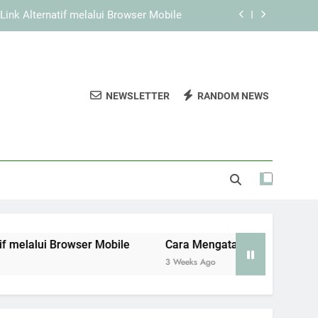
nk Alternatif melalui Browser Mobile
AYA787 Alternatif yang Terus Memuat
A787 Alternatif yang Mudah Diakses
NEWSLETTER
RANDOM NEWS
tphone dengan Lebih Praktis dan Aman
nk Alternatif melalui Browser Mobile
AYA787 Alternatif yang Terus Memuat
A787 Alternatif yang Mudah Diakses
owser Mobile
Cara Mengatasi Halaman KAYA787 Altern
3 Weeks Ago