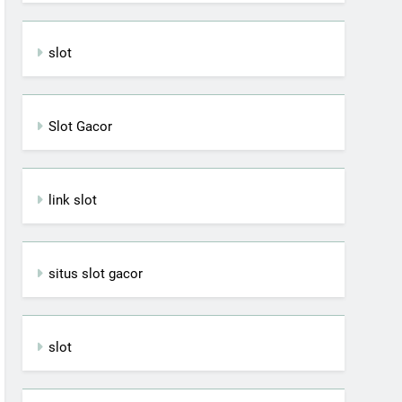
slot
Slot Gacor
link slot
situs slot gacor
slot