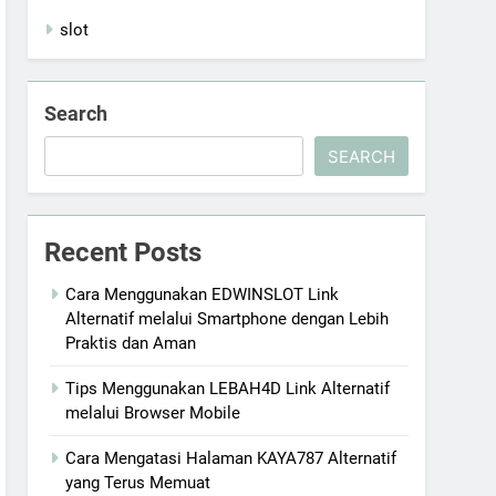
slot
Search
SEARCH
Recent Posts
Cara Menggunakan EDWINSLOT Link
Alternatif melalui Smartphone dengan Lebih
Praktis dan Aman
Tips Menggunakan LEBAH4D Link Alternatif
melalui Browser Mobile
Cara Mengatasi Halaman KAYA787 Alternatif
yang Terus Memuat