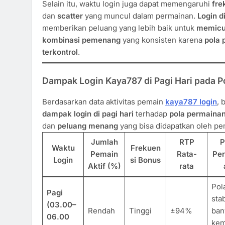
Selain itu, waktu login juga dapat memengaruhi
fre
dan
scatter
yang muncul dalam permainan.
Login di
memberikan peluang yang lebih baik untuk
memicu
kombinasi pemenang
yang konsisten karena
pola 
terkontrol
.
Dampak Login Kaya787 di Pagi Hari pada P
Berdasarkan data aktivitas pemain
kaya787 login
, 
dampak login di pagi hari
terhadap
pola permaina
dan
peluang menang
yang bisa didapatkan oleh pe
Jumlah
RTP
P
Waktu
Frekuen
Pemain
Rata-
Pe
Login
si Bonus
Aktif (%)
rata
Pol
Pagi
stab
(03.00–
Rendah
Tinggi
±94%
ban
06.00
ke