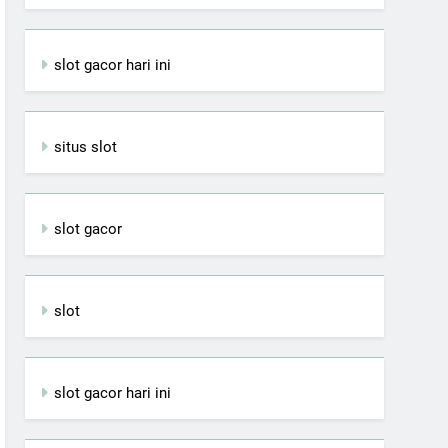
slot gacor hari ini
situs slot
slot gacor
slot
slot gacor hari ini