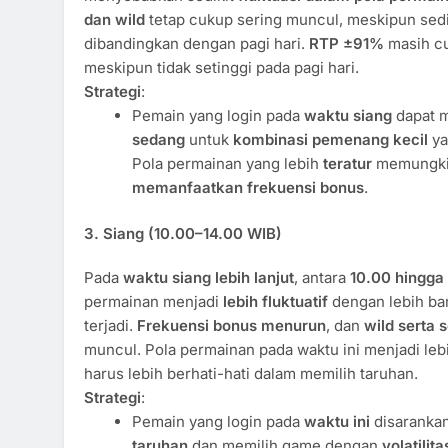
dan wild
tetap cukup sering muncul, meskipun sedi
dibandingkan dengan pagi hari.
RTP ±91%
masih c
meskipun tidak setinggi pada pagi hari.
Strategi
:
Pemain yang login pada
waktu siang
dapat 
sedang
untuk
kombinasi pemenang kecil
ya
Pola permainan yang lebih
teratur
memungkin
memanfaatkan frekuensi bonus
.
3. Siang (10.00–14.00 WIB)
Pada
waktu siang lebih lanjut
, antara
10.00 hingga
permainan menjadi
lebih fluktuatif
dengan lebih b
terjadi.
Frekuensi bonus menurun
, dan
wild serta s
muncul. Pola permainan pada waktu ini menjadi le
harus lebih berhati-hati dalam memilih taruhan.
Strategi
:
Pemain yang login pada
waktu ini
disaranka
taruhan
dan memilih game dengan
volatilit