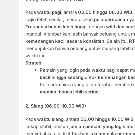
Pada
waktu pagi
, antara
03.00 hingga 06.00 WIB
,
login lebih sedikit, menciptakan
pola permainan yan
Frekuensi bonus lebih tinggi
, dengan
wild dan scat
muncul, memberikan lebih banyak peluang untuk 
kemenangan kecil secara konsisten
. Selain itu,
RT
menunjukkan bahwa peluang untuk menang lebih 
waktu ini.
Strategi
:
Pemain yang login pada
waktu pagi
dapat m
kecil hingga sedang
untuk
kemenangan keci
Pola permainan yang lebih
teratur
memberika
memicu bonus lebih sering
.
2. Siang (06.00–10.00 WIB)
Pada
waktu siang
, antara
06.00 hingga 10.00 WIB
cukup stabil, namun
jumlah pemain yang login men
menyebabkan sedikit
fluktuasi dalam pola permai