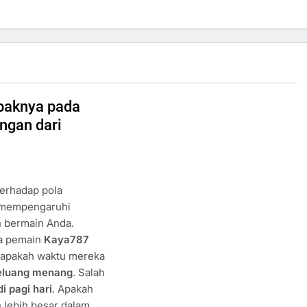
paknya pada
ngan dari
terhadap pola
t mempengaruhi
 bermain Anda.
ra pemain
Kaya787
 apakah waktu mereka
eluang menang
. Salah
di pagi hari
. Apakah
lebih besar dalam