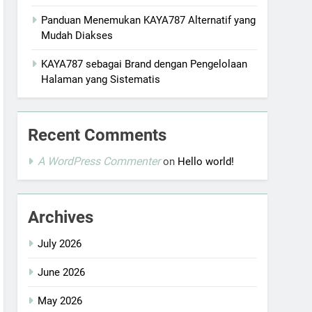
Panduan Menemukan KAYA787 Alternatif yang
Mudah Diakses
KAYA787 sebagai Brand dengan Pengelolaan
Halaman yang Sistematis
Recent Comments
A WordPress Commenter
on
Hello world!
Archives
July 2026
June 2026
May 2026