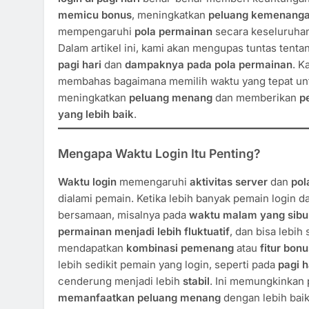
memicu bonus
, meningkatkan
peluang kemenang
mempengaruhi
pola permainan
secara keseluruha
Dalam artikel ini, kami akan mengupas tuntas tent
pagi hari
dan
dampaknya pada pola permainan
. K
membahas bagaimana memilih waktu yang tepat unt
meningkatkan
peluang menang
dan memberikan
p
yang lebih baik
.
Mengapa Waktu Login Itu Penting?
Waktu login
memengaruhi
aktivitas server
dan
pol
dialami pemain. Ketika lebih banyak pemain login 
bersamaan, misalnya pada
waktu malam yang sibu
permainan menjadi lebih fluktuatif
, dan bisa lebih 
mendapatkan
kombinasi pemenang
atau
fitur bonu
lebih sedikit pemain yang login, seperti pada
pagi h
cenderung menjadi lebih
stabil
. Ini memungkinkan
memanfaatkan peluang menang
dengan lebih baik