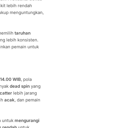
kit lebih rendah
ukup menguntungkan,
memilih
taruhan
ng lebih konsisten.
kan pemain untuk
 14.00 WIB
, pola
anyak
dead spin
yang
catter
lebih jarang
bih
acak
, dan pemain
n untuk
mengurangi
as rendah
untuk