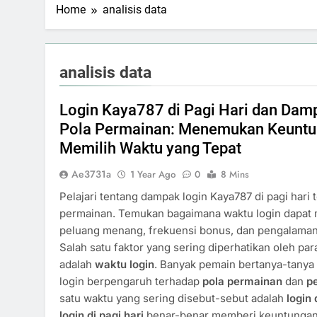
Home
analisis data
analisis data
Login Kaya787 di Pagi Hari dan Dam
Pola Permainan: Menemukan Keuntu
Memilih Waktu yang Tepat
Ae3731a
1 Year Ago
0
8 Mins
Pelajari tentang dampak login Kaya787 di pagi hari 
permainan. Temukan bagaimana waktu login dapa
peluang menang, frekuensi bonus, dan pengalaman
Salah satu faktor yang sering diperhatikan oleh pa
adalah
waktu login
. Banyak pemain bertanya-tanya
login berpengaruh terhadap
pola permainan
dan
p
satu waktu yang sering disebut-sebut adalah
login 
login di pagi hari
benar-benar memberi keuntungan 