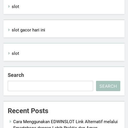
slot
slot gacor hari ini
slot
Search
SEARCH
Recent Posts
Cara Menggunakan EDWINSLOT Link Alternatif melalui