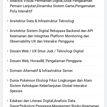
Analisis Visual Permainan Digital,Studi Pengalaman
Pemain Lanjutan,Dinamika Sistem Game,Pengamatan
Pola Interaktif
Arsitektur Data & Infrastruktur Teknologi
Arsitektur Sistem Digital Rekayasa Backend dan API
Keamanan dan Integritas Platform Monitoring dan
Observability UX dan Interaksi Pengguna
Desain Web / UX Situs Judi / Teknologi Digital
Desain Web, Horas88, Pengalaman Pengguna
Domain Alternatif & Infrastruktur Server.
Dunia Pokémon Ekologi Fiksi Lingkungan dan Alam
Sistem Kehidupan Keberlanjutan Global Interaksi
Spesies
Edukasi dan Literasi Digital,Analisis Data
Dasar,Psikologi Pengguna,Manajemen Risiko,Keamanan