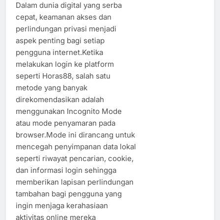
Dalam dunia digital yang serba
cepat, keamanan akses dan
perlindungan privasi menjadi
aspek penting bagi setiap
pengguna internet.Ketika
melakukan login ke platform
seperti Horas88, salah satu
metode yang banyak
direkomendasikan adalah
menggunakan Incognito Mode
atau mode penyamaran pada
browser.Mode ini dirancang untuk
mencegah penyimpanan data lokal
seperti riwayat pencarian, cookie,
dan informasi login sehingga
memberikan lapisan perlindungan
tambahan bagi pengguna yang
ingin menjaga kerahasiaan
aktivitas online mereka