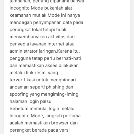
tambahan, penting dipahami bahwa
Incognito Mode bukanlah alat
keamanan mutlak.Mode ini hanya
mencegah penyimpanan data pada
perangkat lokal tetapi tidak
menyembunyikan aktivitas dari
penyedia layanan internet atau
administrator jaringan.Karena itu,
pengguna tetap perlu berhati-hati
dan memastikan akses dilakukan
melalui link resmi yang
terverifikasi untuk menghindari
ancaman seperti phishing dan
spoofing yang mengiming-imingi
halaman login palsu
Sebelum memulai login melalui
Incognito Mode, langkah pertama
adalah memastikan browser dan
perangkat berada pada versi