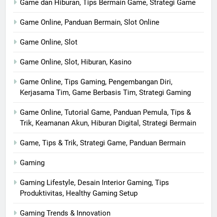
Game dan Hiburan, Tips Bermain Game, Strategi Game
Game Online, Panduan Bermain, Slot Online
Game Online, Slot
Game Online, Slot, Hiburan, Kasino
Game Online, Tips Gaming, Pengembangan Diri,
Kerjasama Tim, Game Berbasis Tim, Strategi Gaming
Game Online, Tutorial Game, Panduan Pemula, Tips &
Trik, Keamanan Akun, Hiburan Digital, Strategi Bermain
Game, Tips & Trik, Strategi Game, Panduan Bermain
Gaming
Gaming Lifestyle, Desain Interior Gaming, Tips
Produktivitas, Healthy Gaming Setup
Gaming Trends & Innovation