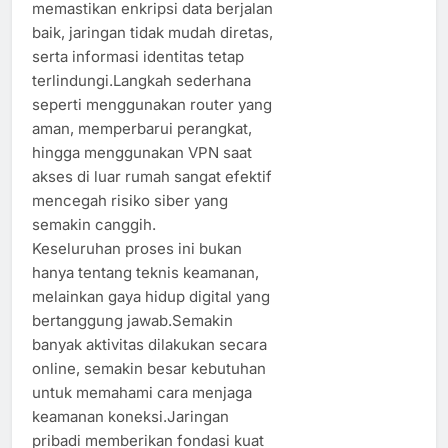
memastikan enkripsi data berjalan
baik, jaringan tidak mudah diretas,
serta informasi identitas tetap
terlindungi.Langkah sederhana
seperti menggunakan router yang
aman, memperbarui perangkat,
hingga menggunakan VPN saat
akses di luar rumah sangat efektif
mencegah risiko siber yang
semakin canggih.
Keseluruhan proses ini bukan
hanya tentang teknis keamanan,
melainkan gaya hidup digital yang
bertanggung jawab.Semakin
banyak aktivitas dilakukan secara
online, semakin besar kebutuhan
untuk memahami cara menjaga
keamanan koneksi.Jaringan
pribadi memberikan fondasi kuat