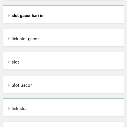
slot gacor hari ini
link slot gacor
slot
Slot Gacor
link slot