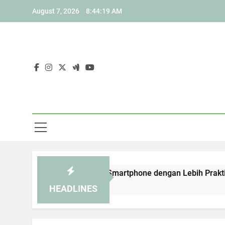
Skip
August 7, 2026
8:44:20 AM
to
content
Har
Temukan I
ternatif melalui Smartphone dengan Lebih Praktis dan Ama
HEADLINES