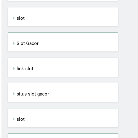
slot
Slot Gacor
link slot
situs slot gacor
slot