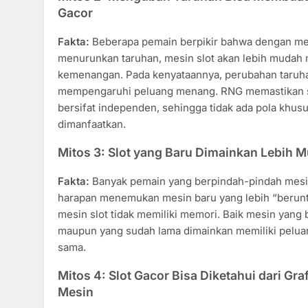
Gacor
Fakta:
Beberapa pemain berpikir bahwa dengan me
menurunkan taruhan, mesin slot akan lebih mudah
kemenangan. Pada kenyataannya, perubahan taruha
mempengaruhi peluang menang. RNG memastikan s
bersifat independen, sehingga tidak ada pola khusu
dimanfaatkan.
Mitos 3: Slot yang Baru Dimainkan Lebih
Fakta:
Banyak pemain yang berpindah-pindah mesi
harapan menemukan mesin baru yang lebih “berun
mesin slot tidak memiliki memori. Baik mesin yang
maupun yang sudah lama dimainkan memiliki pelu
sama.
Mitos 4: Slot Gacor Bisa Diketahui dari Gra
Mesin