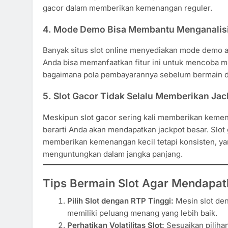
gacor dalam memberikan kemenangan reguler.
4.
Mode Demo Bisa Membantu Menganalisi
Banyak situs slot online menyediakan mode demo a
Anda bisa memanfaatkan fitur ini untuk mencoba me
bagaimana pola pembayarannya sebelum bermain d
5.
Slot Gacor Tidak Selalu Memberikan Jac
Meskipun slot gacor sering kali memberikan kemena
berarti Anda akan mendapatkan jackpot besar. Slot
memberikan kemenangan kecil tetapi konsisten, yan
menguntungkan dalam jangka panjang.
Tips Bermain Slot Agar Mendapat
Pilih Slot dengan RTP Tinggi:
Mesin slot den
memiliki peluang menang yang lebih baik.
Perhatikan Volatilitas Slot:
Sesuaikan pilihan