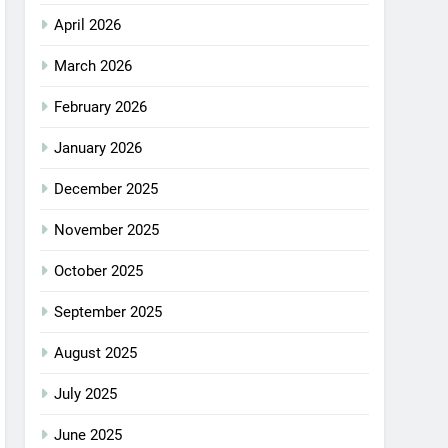
April 2026
March 2026
February 2026
January 2026
December 2025
November 2025
October 2025
September 2025
August 2025
July 2025
June 2025