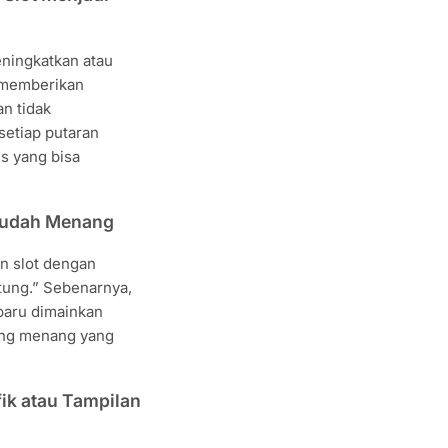
ningkatkan atau
 memberikan
n tidak
etiap putaran
s yang bisa
 Mudah Menang
n slot dengan
tung.” Sebenarnya,
 baru dimainkan
ang menang yang
fik atau Tampilan