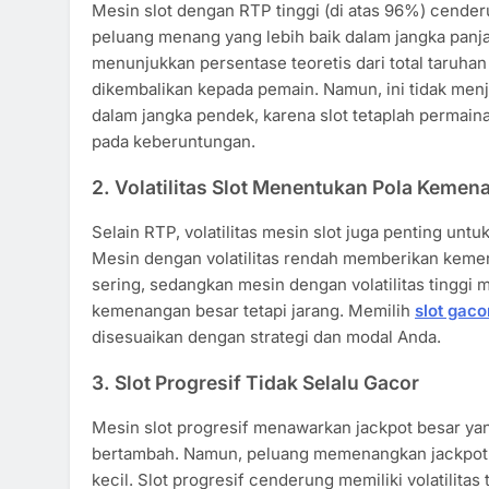
Mesin slot dengan RTP tinggi (di atas 96%) cend
peluang menang yang lebih baik dalam jangka panj
menunjukkan persentase teoretis dari total taruha
dikembalikan kepada pemain. Namun, ini tidak me
dalam jangka pendek, karena slot tetaplah permai
pada keberuntungan.
2.
Volatilitas Slot Menentukan Pola Kemen
Selain RTP, volatilitas mesin slot juga penting unt
Mesin dengan volatilitas rendah memberikan kemen
sering, sedangkan mesin dengan volatilitas tinggi
kemenangan besar tetapi jarang. Memilih
slot gaco
disesuaikan dengan strategi dan modal Anda.
3.
Slot Progresif Tidak Selalu Gacor
Mesin slot progresif menawarkan jackpot besar yan
bertambah. Namun, peluang memenangkan jackpot i
kecil. Slot progresif cenderung memiliki volatilitas 